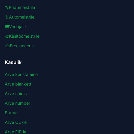
🔧
Kodumeistrile
🔩
Automeistrile
🚚
Vedajale
🎨
Käsitöömeistrile
✍️
Freelancerile
Kasulik
Arve koostamine
Arve blankett
Arve näidis
Arve number
E-arve
Arve OÜ-le
Arve FIE-le