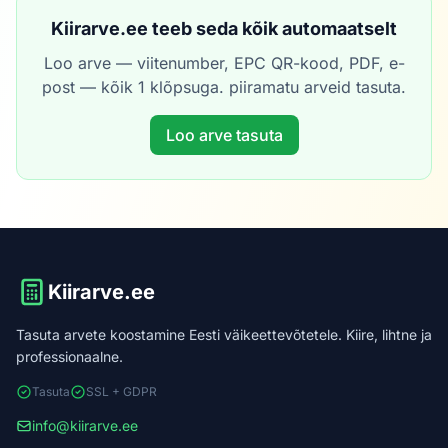
Kiirarve.ee teeb seda kõik automaatselt
Loo arve — viitenumber, EPC QR-kood, PDF, e-
post — kõik 1 klõpsuga. piiramatu arveid tasuta.
Loo arve tasuta
Kiirarve.ee
Tasuta arvete koostamine Eesti väikeettevõtetele. Kiire, lihtne ja
professionaalne.
Tasuta
SSL + GDPR
info@kiirarve.ee