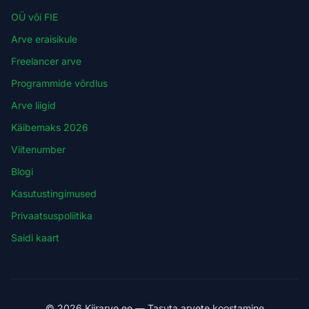
OÜ või FIE
Arve eraisikule
Freelancer arve
Programmide võrdlus
Arve liigid
Käibemaks 2026
Viitenumber
Blogi
Kasutustingimused
Privaatsuspoliitika
Saidi kaart
© 2026 Kiirarve.ee — Tasuta arvete koostamine