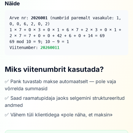
Näide
Arve nr:
2026001
(numbrid paremalt vasakule: 1,
0, 0, 6, 2, 0, 2)
1 × 7 + 0 × 3 + 0 × 1 + 6 × 7 + 2 × 3 + 0 × 1 +
2 × 7 = 7 + 0 + 0 + 42 + 6 + 0 + 14 = 69
69 mod 10 = 9; 10 − 9 = 1
Viitenumber:
20260011
Miks viitenumbrit kasutada?
✅ Pank tuvastab makse automaatselt — pole vaja
võrrelda summasid
✅ Saad raamatupidaja jaoks selgemini struktureeritud
andmed
✅ Vähem tüli klientidega «pole näha, et maksin»