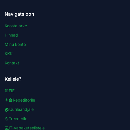
Navigatsioon
Koosta arve
Hinnad
Minu konto
KKK
Kontakt
Kellele?
🎯
FIE
👩‍🏫
Repetiitorile
🏠
Üürileandjale
💪
Treenerile
💻
IT-vabakutselistele