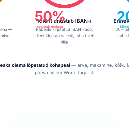
50%
2
l
Klient unustab IBAN-i
Erinev
unustab maksta
klien
 teha —
Paberile kirjutatud IBAN kaob,
20+ tel
gmise
klient kirjutab valesti, raha tuleb
kuhu 
hilja
eaks olema lõpetatud kohapeal
— arve, maksmine, kõik. M
päeva hiljem Wordi taga.
↓