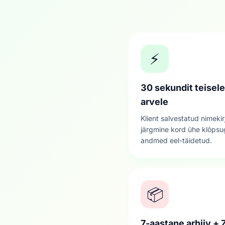
⚡
30 sekundit teisele
arvele
Klient salvestatud nimeki
järgmine kord ühe klõpsu
andmed eel-täidetud.
📦
7-aastane arhiiv + 