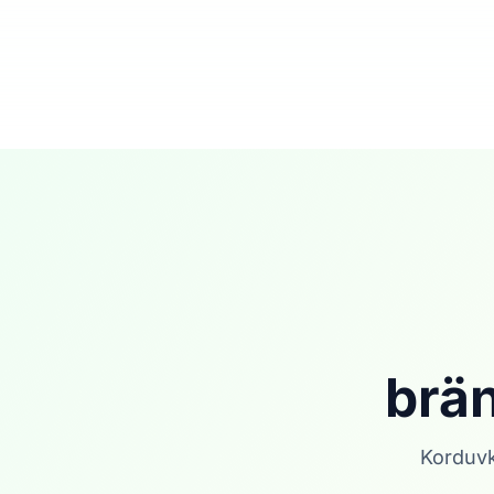
brä
Korduvk