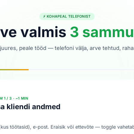
⚡ KOHAPEAL TELEFONIST
ve valmis
3 sammu
 juures, peale tööd — telefoni välja, arve tehtud, raha
 1 / 3 · ~1 MIN
sa kliendi andmed
(kus töötasid), e-post. Eraisik või ettevõte — toggle vaheta