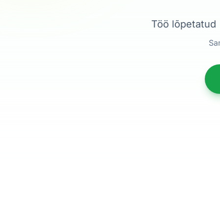
Töö lõpetatud 
San