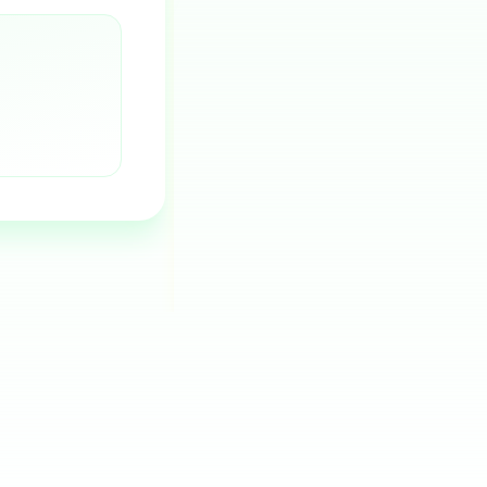
Santehniku töö (2,5 h × 35 €)
Materjalid (kraan, fitting)
Sõidukulu
Kokku