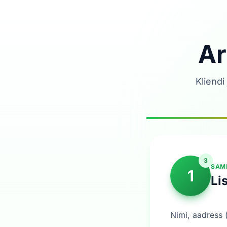
Ar
Kliendi
3
SAMM
1
Li
Nimi, aadress 