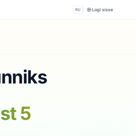
Logi sisse
RU
unniks
st 5