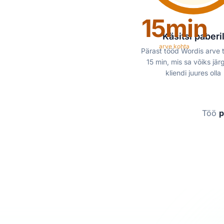
15min
Käsitsi paberi
arve kohta
Pärast tööd Wordis arve
15 min, mis sa võiks jär
kliendi juures olla
Töö
p