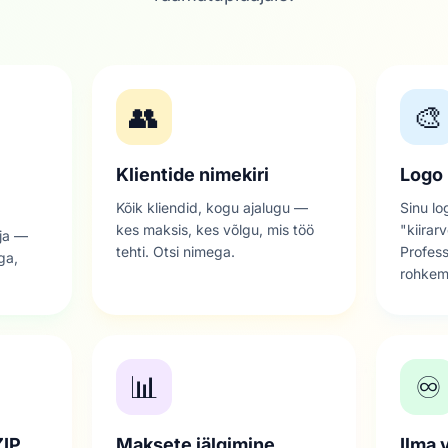
👥
🎨
Klientide nimekiri
Logo 
Kõik kliendid, kogu ajalugu —
Sinu lo
kes maksis, kes võlgu, mis töö
"kiirar
rja —
tehti. Otsi nimega.
Profess
ga,
rohkem 
📊
♾️
ZIP
Maksete jälgimine
Ilma 