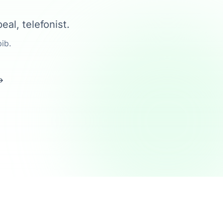
al, telefonist.
bib.
→