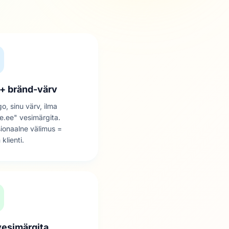
+ bränd-värv
go, sinu värv, ilma
ve.ee" vesimärgita.
ionaalne välimus =
klienti.
vesimärgita