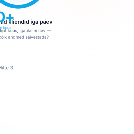
0+
ad kliendid iga päev
te kuus
lijat kuus, igaüks erinev —
kõik andmed salvestada?
itte 3