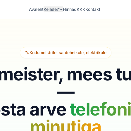
Avaleht
Kellele?
Hinnad
KKK
Kontakt
🔧
Kodumeistrile, santehnikule, elektrikule
eister, mees t
—
sta arve
telefoni
minutiga