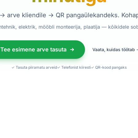
→ arve kliendile → QR pangaülekandeks. Kohape
tehnik, elektrik, mööbli monteerija, plaatija — kõikidele so
Tee esimene arve tasuta
Vaata, kuidas töötab 
✓ Tasuta piiramatu arveid
✓ Telefonist kiiresti
✓ QR-kood pangaks