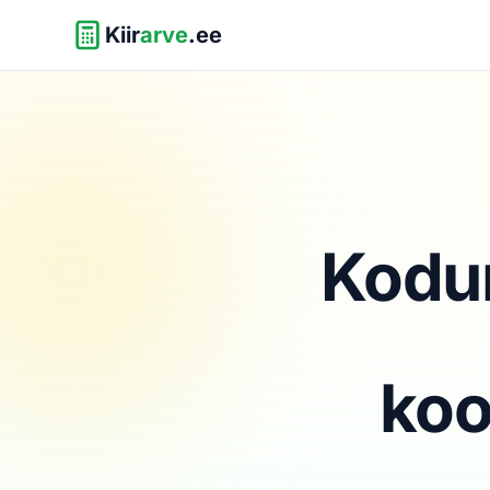
Kiir
arve
.ee
Kodum
koo