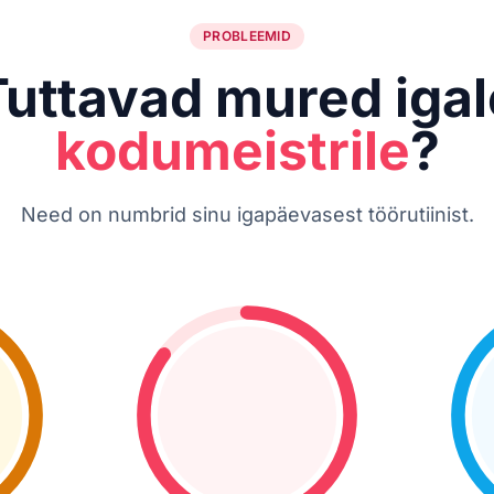
PROBLEEMID
Tuttavad mured igal
kodumeistrile
?
Need on numbrid sinu igapäevasest töörutiinist.