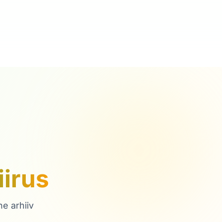
iirus
e arhiiv