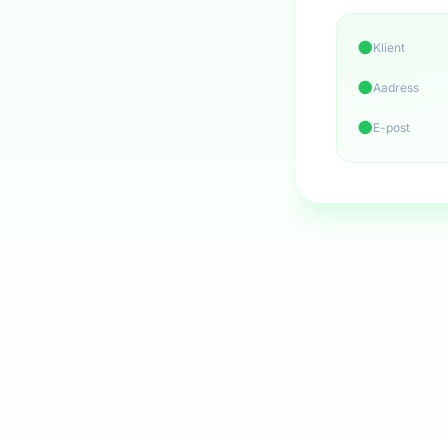
●
Klient
●
Aadress
●
E-post