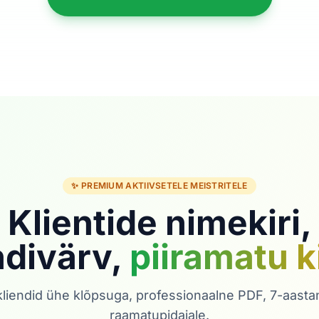
✨ PREMIUM AKTIIVSETELE MEISTRITELE
Klientide nimekiri,
ndivärv,
piiramatu k
liendid ühe klõpsuga, professionaalne PDF, 7-aastan
raamatupidajale.