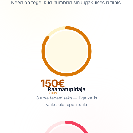
Need on tegelikud numbrid sinu igakuises rutiinis.
150€
Raamatupidaja
kuus
8 arve tegemiseks — liiga kallis
väikesele repetiitorile