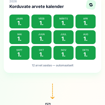
2026
🔁
Korduvate arvete kalender
JAAN
VEEB
MÄRTS
APR
1.
1.
1.
1.
MAI
JUUN
JUUL
AUG
1.
1.
1.
1.
SEPT
OKT
NOV
DETS
1.
1.
1.
1.
12 arvet aastas — automaatselt
📧