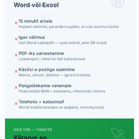
😩
Word või Excel
15 minutit arvele
✗
Kopeeri eelmine, paranda kuupäev, arvuta summa käsitsi
Igav välimus
✗
Hall Wordi vaikepõhi — pole brändi, pole QR-koodi
PDF-iks salvestamine
✗
Lisaeksport, vahel ka faili kahjustused
Käsitsi e-postiga saatmine
✗
Manus, sõnum, lähetus — iga kord käsitsi
Pangaülekanne vanemale
✗
Peab käsitsi IBAN-i sisestama, viitenumbri otsima
Telefonis = katastroof
✗
Wordi mobiilirakendus on aeglane, vorming kaob
🚀
UUS VIIS — TASUTA
Kiirarve.ee