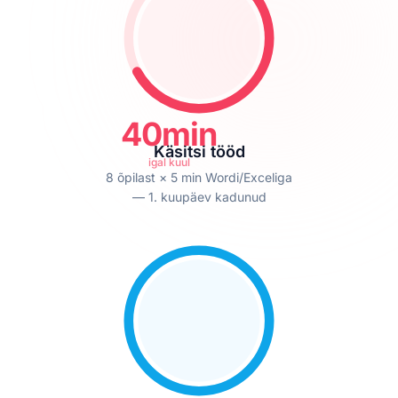
40min
Käsitsi tööd
igal kuul
8 õpilast × 5 min Wordi/Exceliga
— 1. kuupäev kadunud