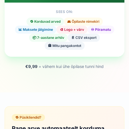
SEES ON:
🔁 Korduvad arved
👥 Õpilaste nimekiri
📊 Maksete jälgimine
🎨 Logo + värv
♾️ Piiramatu
📦 7-aastane arhiiv
📄 CSV eksport
🏦 Mitu pangakontot
€9,99
= vähem kui ühe õpilase tunni hind
🔁 Püsikliendid?
Pane arve automaatselt korduma