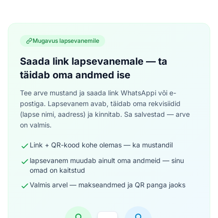
Mugavus lapsevanemile
Saada link lapsevanemale — ta
täidab oma andmed ise
Tee arve mustand ja saada link WhatsAppi või e-
postiga. Lapsevanem avab, täidab oma rekvisiidid
(lapse nimi, aadress) ja kinnitab. Sa salvestad — arve
on valmis.
Link + QR-kood kohe olemas — ka mustandil
lapsevanem muudab ainult oma andmeid — sinu
omad on kaitstud
Valmis arvel — makseandmed ja QR panga jaoks