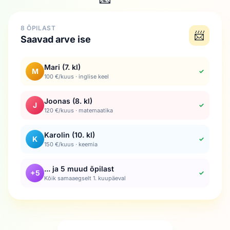
8 ÕPILAST
📨
Saavad arve ise
Mari (7. kl)
M
✓
100 €/kuus · inglise keel
Joonas (8. kl)
J
✓
120 €/kuus · matemaatika
Karolin (10. kl)
K
✓
150 €/kuus · keemia
... ja 5 muud õpilast
+5
✓
Kõik samaaegselt 1. kuupäeval