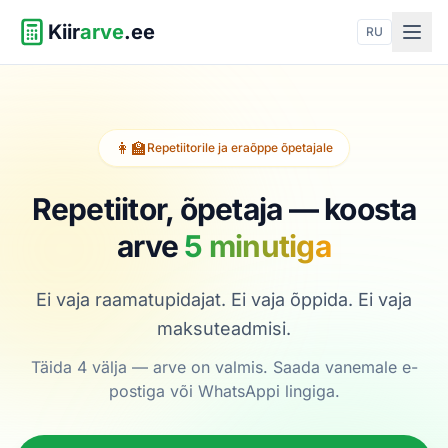
Kiir
arve
.ee
RU
👩‍🏫
Repetiitorile ja eraõppe õpetajale
Repetiitor, õpetaja —
koosta
arve
5 minutiga
Ei vaja raamatupidajat. Ei vaja õppida. Ei vaja
maksuteadmisi.
Täida 4 välja — arve on valmis. Saada vanemale e-
postiga või WhatsAppi lingiga.