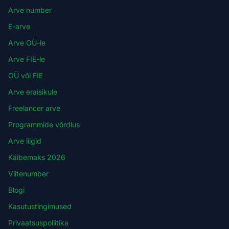
Arve number
E-arve
Arve OÜ-le
Arve FIE-le
OÜ või FIE
Arve eraisikule
Freelancer arve
Programmide võrdlus
Arve liigid
Käibemaks 2026
Viitenumber
Blogi
Kasutustingimused
Privaatsuspoliitika