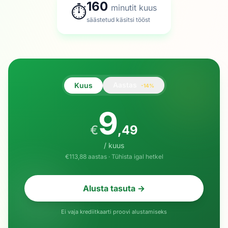
160
minutit kuus
⏱
säästetud käsitsi tööst
Aastas
Kuus
-14%
9
€
,
49
/ kuus
€113,88 aastas · Tühista igal hetkel
Alusta tasuta →
Ei vaja krediitkaarti proovi alustamiseks