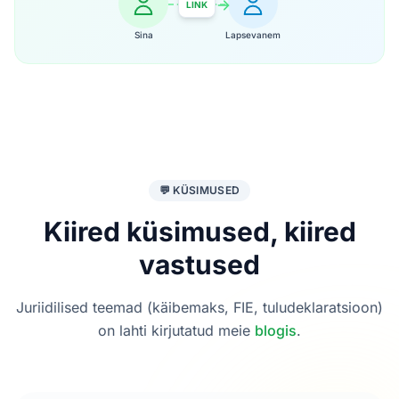
LINK
Sina
Lapsevanem
💬 KÜSIMUSED
Kiired küsimused, kiired
vastused
Juriidilised teemad (käibemaks, FIE, tuludeklaratsioon)
on lahti kirjutatud meie
blogis
.