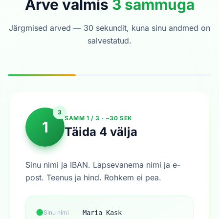
Arve valmis
3 sammuga
Järgmised arved — 30 sekundit, kuna sinu andmed on
salvestatud.
3
SAMM 1 / 3 · ~30 SEK
1
Täida 4 välja
Sinu nimi ja IBAN. Lapsevanema nimi ja e-
post. Teenus ja hind. Rohkem ei pea.
●
Sinu nimi
Maria Kask