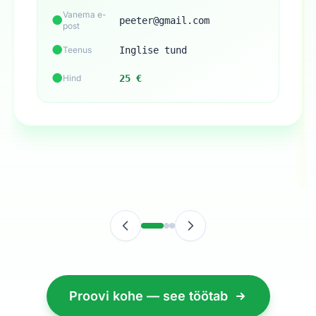
Vanema e-
●
peeter@gmail.com
post
●
Teenus
Inglise tund
●
Hind
25 €
Proovi kohe — see töötab