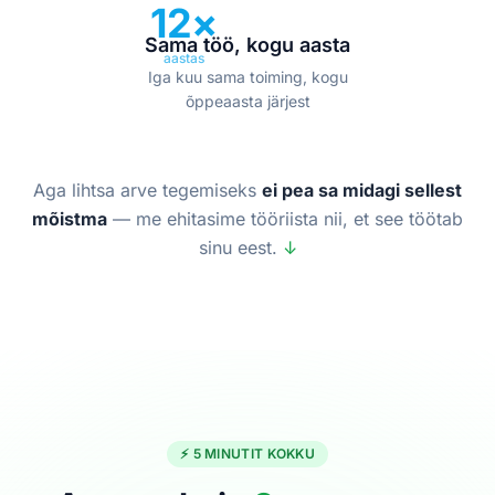
12×
Sama töö, kogu aasta
aastas
Iga kuu sama toiming, kogu
õppeaasta järjest
Aga lihtsa arve tegemiseks
ei pea sa midagi sellest
mõistma
— me ehitasime tööriista nii, et see töötab
sinu eest.
↓
⚡ 5 MINUTIT KOKKU