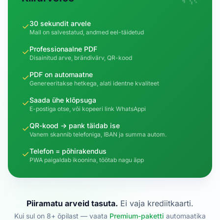
30 sekundit arvele
✓
Mall on salvestatud, andmed eel-täidetud
Professionaalne PDF
✓
Disainitud arve, brändivärv, QR-kood
PDF on automaatne
✓
Genereeritakse hetkega, alati identne kvaliteet
Saada ühe klõpsuga
✓
E-postiga otse, või kopeeri link WhatsAppi
QR-kood → pank täidab ise
✓
Vanem skannib telefoniga, IBAN ja summa autom.
Telefon = põhirakendus
✓
PWA paigaldab ikoonina, töötab nagu äpp
Piiramatu arveid tasuta.
Ei vaja krediitkaarti.
Kui sul on 8+ õpilast — vaata
Premium-paketti
automaatika