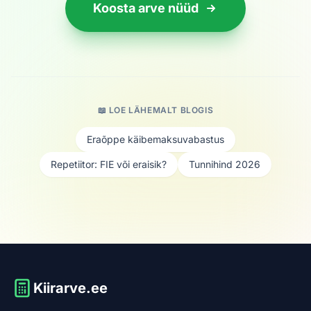
Koosta arve nüüd
📖 LOE LÄHEMALT BLOGIS
Eraõppe käibemaksuvabastus
Repetiitor: FIE või eraisik?
Tunnihind 2026
Kiirarve.ee