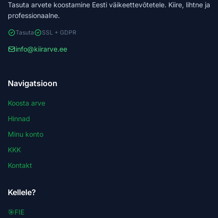
Tasuta arvete koostamine Eesti väikeettevõtetele. Kiire, lihtne ja
professionaalne.
Tasuta
SSL + GDPR
info@kiirarve.ee
Navigatsioon
Koosta arve
Hinnad
Minu konto
KKK
Kontakt
Kellele?
🎯
FIE