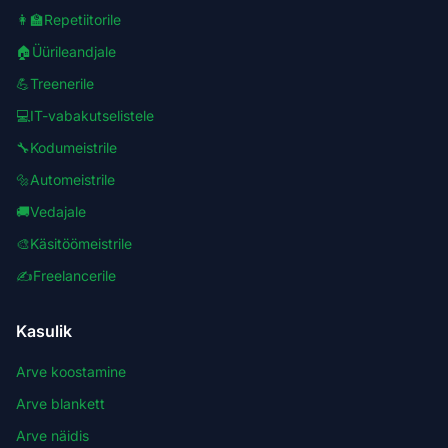
👩‍🏫
Repetiitorile
🏠
Üürileandjale
💪
Treenerile
💻
IT-vabakutselistele
🔧
Kodumeistrile
🔩
Automeistrile
🚚
Vedajale
🎨
Käsitöömeistrile
✍️
Freelancerile
Kasulik
Arve koostamine
Arve blankett
Arve näidis