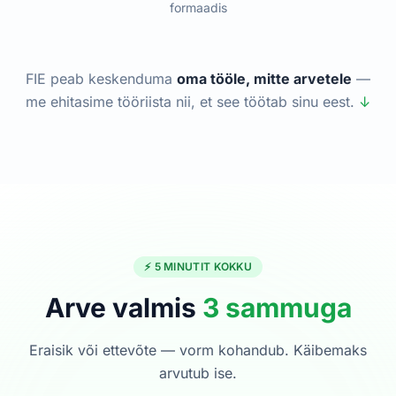
formaadis
FIE peab keskenduma
oma tööle, mitte arvetele
—
me ehitasime tööriista nii, et see töötab sinu eest.
↓
⚡ 5 MINUTIT KOKKU
Arve valmis
3 sammuga
Eraisik või ettevõte — vorm kohandub. Käibemaks
arvutub ise.