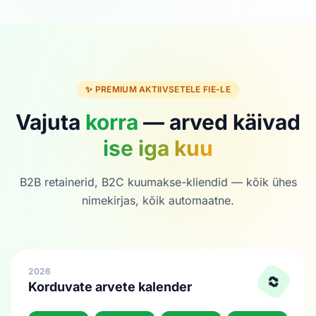
✨ PREMIUM AKTIIVSETELE FIE-LE
Vajuta
korra
— arved käivad
ise iga kuu
B2B retainerid, B2C kuumakse-kliendid — kõik ühes
nimekirjas, kõik automaatne.
2026
🔁
Korduvate arvete kalender