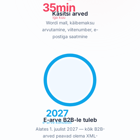
35min
Käsitsi arved
iga kuu
Wordi mall, käibemaksu
arvutamine, viitenumber, e-
postiga saatmine
2027
E-arve B2B-le tuleb
e-arve kohustus
Alates 1. juulist 2027 — kõik B2B-
arved peavad olema XML-