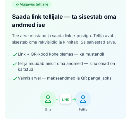
Mugavus tellijaile
Saada link tellijale — ta sisestab oma
andmed ise
Tee arve mustand ja saada link e-postiga. Tellija avab,
sisestab oma rekvisiidid ja kinnitab. Sa salvestad arve.
Link + QR-kood kohe olemas — ka mustandil
tellija muudab ainult oma andmeid — sinu omad on
kaitstud
Valmis arvel — makseandmed ja QR panga jaoks
LINK
Sina
Tellija