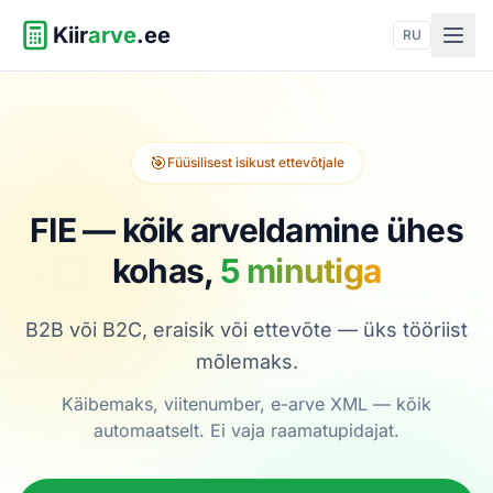
Kiir
arve
.ee
RU
🎯
Füüsilisest isikust ettevõtjale
FIE — kõik arveldamine
ühes
kohas,
5 minutiga
B2B või B2C, eraisik või ettevõte — üks tööriist
mõlemaks.
Käibemaks, viitenumber, e-arve XML — kõik
automaatselt. Ei vaja raamatupidajat.