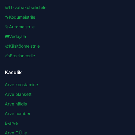
💻
IT-vabakutselistele
🔧
Kodumeistrile
🔩
Automeistrile
🚚
Vedajale
🎨
Käsitöömeistrile
✍️
Freelancerile
Kasulik
Arve koostamine
Arve blankett
Arve näidis
Arve number
E-arve
Arve OÜ-le