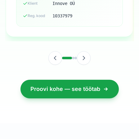
✓
Klient
Innove OÜ
✓
Reg. kood
10337979
Proovi kohe — see töötab