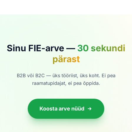
Sinu FIE-arve —
30 sekundi
pärast
B2B või B2C — üks tööriist, üks koht.
Ei pea
raamatupidajat, ei pea õppida.
Koosta arve nüüd