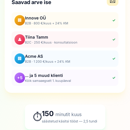
📨
Saavad arve ise
Innove OÜ
🏢
✓
B2B · 800 €/kuus + 24% KM
Tiina Tamm
👤
✓
B2C · 250 €/kuus · konsultatsioon
Acme AS
🏢
✓
B2B · 1 200 €/kuus + 24% KM
... ja 5 muud klienti
+5
✓
Kõik samaaegselt 1. kuupäeval
150
minutit kuus
⏱
säästetud käsitsi tööst — 2,5 tundi