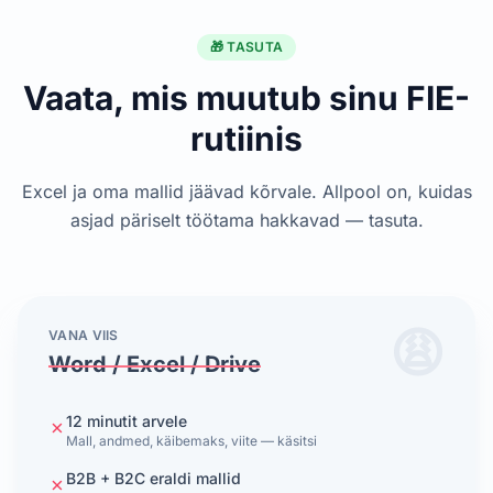
🎁 TASUTA
Vaata, mis muutub
sinu FIE-
rutiinis
Excel ja oma mallid jäävad kõrvale. Allpool on, kuidas
asjad päriselt töötama hakkavad — tasuta.
😩
VANA VIIS
Word / Excel / Drive
12 minutit arvele
✗
Mall, andmed, käibemaks, viite — käsitsi
B2B + B2C eraldi mallid
✗