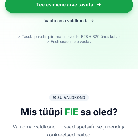
Tee esimene arve tasuta
Vaata oma valdkonda →
✓ Tasuta paketis piiramatu arveid
✓ B2B + B2C ühes kohas
✓ Eesti seadustele vastav
🎯 SU VALDKOND
Mis tüüpi
FIE
sa oled?
Vali oma valdkond — saad spetsiifilise juhendi ja
konkreetsed näited.