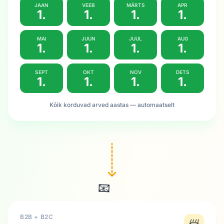
JAAN
VEEB
MÄRTS
APR
1.
1.
1.
1.
MAI
JUUN
JUUL
AUG
1.
1.
1.
1.
SEPT
OKT
NOV
DETS
1.
1.
1.
1.
Kõik korduvad arved aastas — automaatselt
📧
B2B + B2C