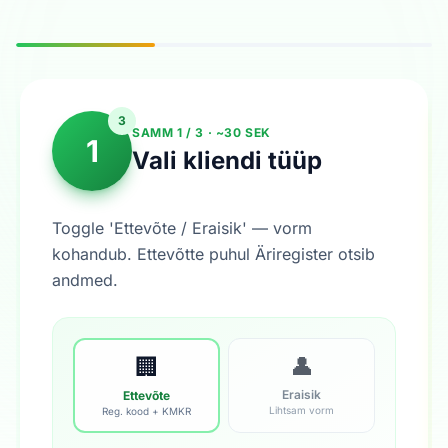
3
SAMM 1 / 3 · ~30 SEK
1
Vali kliendi tüüp
Toggle 'Ettevõte / Eraisik' — vorm
kohandub. Ettevõtte puhul Äriregister otsib
andmed.
👤
🏢
Eraisik
Ettevõte
Lihtsam vorm
Reg. kood + KMKR