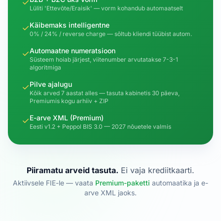
✓
Lüliti 'Ettevõte/Eraisik' — vorm kohandub automaatselt
Käibemaks intelligentne
✓
0% / 24% / reverse charge — sõltub kliendi tüübist autom.
Automaatne numeratsioon
✓
Süsteem hoiab järjest, viitenumber arvutatakse 7-3-1
algoritmiga
Pilve ajalugu
✓
Kõik arved 7 aastat alles — tasuta kabinetis 30 päeva,
Premiumis kogu arhiiv + ZIP
E-arve XML (Premium)
✓
Eesti v1.2 + Peppol BIS 3.0 — 2027 nõuetele valmis
Piiramatu arveid tasuta.
Ei vaja krediitkaarti.
Aktiivsele FIE-le — vaata
Premium-paketti
automaatika ja e-
arve XML jaoks.