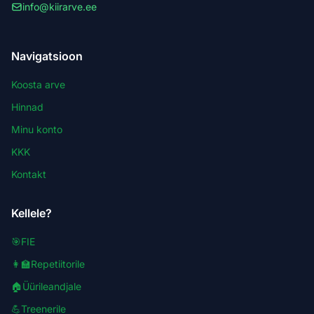
info@kiirarve.ee
Navigatsioon
Koosta arve
Hinnad
Minu konto
KKK
Kontakt
Kellele?
🎯
FIE
👩‍🏫
Repetiitorile
🏠
Üürileandjale
💪
Treenerile