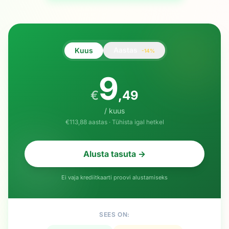
Aastas
Kuus
-14%
9
€
,
49
/ kuus
€113,88 aastas · Tühista igal hetkel
Alusta tasuta →
Ei vaja krediitkaarti proovi alustamiseks
SEES ON: