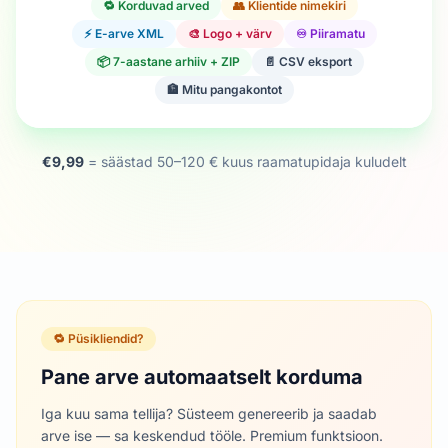
🔁 Korduvad arved
👥 Klientide nimekiri
⚡ E-arve XML
🎨 Logo + värv
♾️ Piiramatu
📦 7-aastane arhiiv + ZIP
📄 CSV eksport
🏦 Mitu pangakontot
€9,99
= säästad 50–120 € kuus raamatupidaja kuludelt
🔁 Püsikliendid?
Pane arve automaatselt korduma
Iga kuu sama tellija? Süsteem genereerib ja saadab
arve ise — sa keskendud tööle. Premium funktsioon.