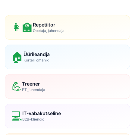
👩‍🏫
Repetiitor
Õpetaja, juhendaja
🏠
Üürileandja
Korteri omanik
💪
Treener
PT, juhendaja
💻
IT-vabakutseline
B2B-kliendid