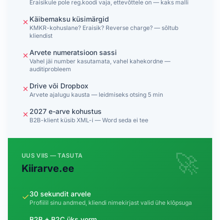
Eraisikule pole reg.koodi vaja, ettevõttele on — kaks malli
Käibemaksu küsimärgid
✗
KMKR-kohuslane? Eraisik? Reverse charge? — sõltub
kliendist
Arvete numeratsioon sassi
✗
Vahel jäi number kasutamata, vahel kahekordne —
auditiprobleem
Drive või Dropbox
✗
Arvete ajalugu kausta — leidmiseks otsing 5 min
2027 e-arve kohustus
✗
B2B-klient küsib XML-i — Word seda ei tee
🚀
UUS VIIS — TASUTA
Kiirarve.ee
30 sekundit arvele
✓
Profiilil sinu andmed, kliendi nimekirjast valid ühe klõpsuga
B2B + B2C üks vorm