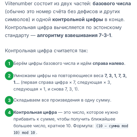
Viitenumber состоит из двух частей:
базового числа
(обычно это номер счëта без дефисов и других
символов) и одной
контрольной цифры
в конце.
Контрольная цифра вычисляется по эстонскому
стандарту —
алгоритму взвешивания 7-3-1
.
Контрольная цифра считается так:
Берём цифры базового числа и идём
справа налево
.
1
Умножаем цифры на повторяющиеся веса
7, 3, 1, 7, 3,
2
1…
(первая справа цифра × 7, следующая × 3,
следующая × 1, и снова 7, 3, 1).
Складываем все произведения в одну сумму.
3
Контрольная цифра
— это число, которое нужно
4
прибавить к сумме, чтобы получить ближайшее
большее число, кратное 10. Формула:
(10 − сумма mod
.
10) mod 10