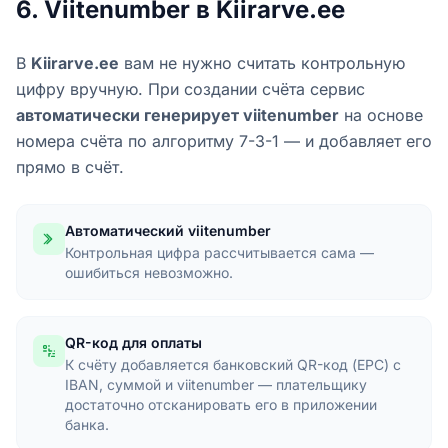
6. Viitenumber в Kiirarve.ee
В
Kiirarve.ee
вам не нужно считать контрольную
цифру вручную. При создании счëта сервис
автоматически генерирует viitenumber
на основе
номера счëта по алгоритму 7-3-1 — и добавляет его
прямо в счëт.
Автоматический viitenumber
Контрольная цифра рассчитывается сама —
ошибиться невозможно.
QR-код для оплаты
К счëту добавляется банковский QR-код (EPC) с
IBAN, суммой и viitenumber — плательщику
достаточно отсканировать его в приложении
банка.