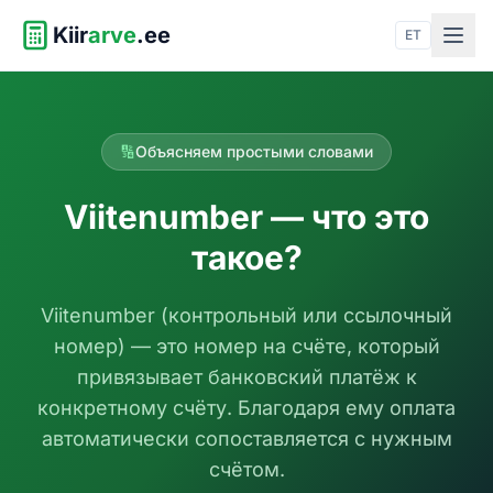
Kiir
arve
.ee
ET
🔢
Объясняем простыми словами
Viitenumber — что это
такое?
Viitenumber (контрольный или ссылочный
номер) — это номер на счëте, который
привязывает банковский платёж к
конкретному счëту. Благодаря ему оплата
автоматически сопоставляется с нужным
счëтом.