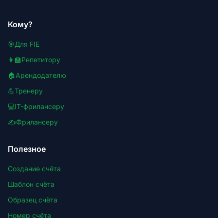
Кому?
🎯
Для FIE
👩‍🏫
Репетитору
🏠
Арендодателю
💪
Тренеру
💻
IT-фрилансеру
✍️
Фрилансеру
Полезное
Создание счёта
Шаблон счёта
Образец счёта
Номер счёта